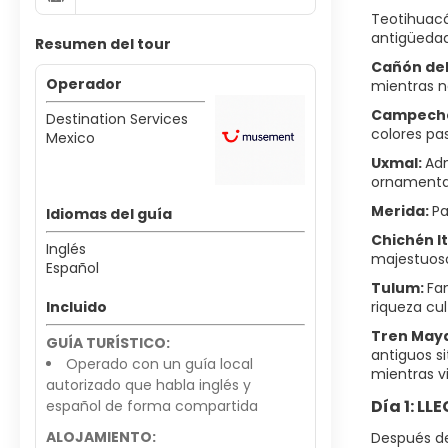
Teotihuacá
antigüedad
Resumen del tour
Cañón de
Operador
mientras na
Campech
Destination Services
colores pas
Mexico
Uxmal:
Adm
ornamentad
Merida:
Pa
Idiomas del guía
Chichén I
Inglés
majestuoso
Español
Tulum:
Fa
Incluido
riqueza cul
Tren May
GUÍA TURÍSTICO:
antiguos s
Operado con un guía local
mientras vi
autorizado que habla inglés y
Día 1: L
español de forma compartida
ALOJAMIENTO:
Después de 