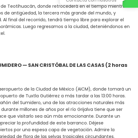
 de Teotihuacán, donde retrocederá en el tiempo mientras
ños de antigüedad, la tercera más grande del mundo, y
 final del recorrido, tendrá tiempo libre para explorar el
s panorámicas. Luego regresamos a la ciudad, deteniéndonos en
el.
UMIDERO — SAN CRISTÓBAL DE LAS CASAS (2 horas
l aeropuerto de la Ciudad de México (AICM), donde tomará un
ropuerto de Tuxtla Gutiérrez a más tardar a las 13:00 horas.
 al Cañón del Sumidero, una de las atracciones naturales más
urante millones de años por el río Grijalva tiene que ser
ace que visitarlo sea aún más emocionante. Durante un
preciar la profundidad de este barranco. Déjese
iertos por una espesa capa de vegetación. Admire la
riedad de flora de las selvas tropicales circundantes.