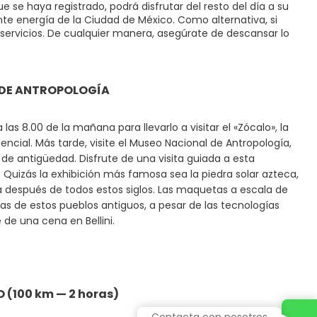
 se haya registrado, podrá disfrutar del resto del día a su
nte energía de la Ciudad de México. Como alternativa, si
us servicios. De cualquier manera, asegúrate de descansar lo
O DE ANTROPOLOGÍA
as 8.00 de la mañana para llevarlo a visitar el «Zócalo», la
dencial. Más tarde, visite el Museo Nacional de Antropología,
de antigüedad. Disfrute de una visita guiada a esta
. Quizás la exhibición más famosa sea la piedra solar azteca,
a después de todos estos siglos. Las maquetas a escala de
as de estos pueblos antiguos, a pesar de las tecnologías
 de una cena en Bellini.
 (100 km — 2 horas)
Contacta con nosotros