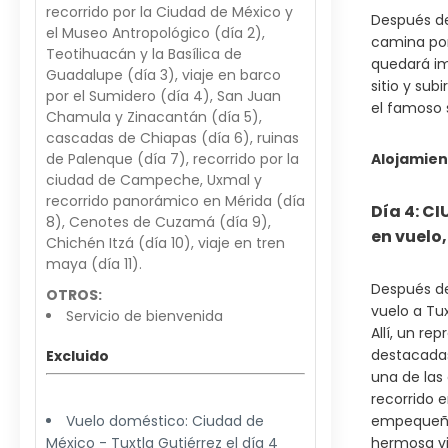
recorrido por la Ciudad de México y
Después de
el Museo Antropológico (día 2),
camina por
Teotihuacán y la Basílica de
quedará im
Guadalupe (día 3), viaje en barco
sitio y su
por el Sumidero (día 4), San Juan
el famoso 
Chamula y Zinacantán (día 5),
cascadas de Chiapas (día 6), ruinas
de Palenque (día 7), recorrido por la
Alojamien
ciudad de Campeche, Uxmal y
recorrido panorámico en Mérida (día
Día 4: C
8), Cenotes de Cuzamá (día 9),
en vuelo,
Chichén Itzá (día 10), viaje en tren
maya (día 11).
Después de
OTROS:
vuelo a Tux
Servicio de bienvenida
Allí, un re
destacadas 
Excluido
una de las
recorrido 
Vuelo doméstico: Ciudad de
empequeñec
México - Tuxtla Gutiérrez el día 4
hermosa vid