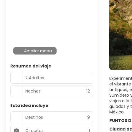
Ampliar mapa
Resumen del viaje
2 Adultos
Experiment
el vibrant
antiguas, 
Noches
12
Sumidero y
viajas a l
Esta idea incluye
guiadas y t
México.
Destinos
9
PUNTOS D
Ciudad de
Circuitos
1