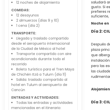
saludará an
12 noches de alojamiento
gusto. Si e
COMIDAS:
prefieres r
12 desayunos
suficiente
2 almuerzos (días 9 y 10)
Noche en 
1 cena (día 2)
Día 2: C
TRANSPORTE:
Llegada y traslado compartido
desde el aeropuerto internacional
Después del
de la Ciudad de México al hotel
plaza princ
Transporte compartido con aire
que alberg
acondicionado durante todo el
instalación
recorrido
pero las e
Boleto turístico para el Tren Maya
las ciudad
de Chichén Itzá a Tulum (día 11)
rudimentari
Salida: traslado compartido al
hotel en Tulum al aeropuerto de
Alojamien
Cancún
ENTRADAS Y ACTIVIDADES:
Día 3: C
Todas las entradas y actividades
mencionadas en el itinerario: