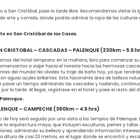
so a San Cristóbal, pase la tarde libre. Recomendamos visitar la
e arte y comida, donde podrás admirar la ropa de las culturas 
to en San Cristóbal de las Casas.
AN CRISTOBAL – CASCADAS – PALENQUE (230km – 5.5 hr
emos del hotel temprano en la mañana, listo para comenzar su 
omenzamos a viajar hacia el noreste hacia las hermosas casca
ntes del mundo! No olvides tu traje de baño hoy, ya que tendrá
on aguas azules brillantes. Esta fascinante área de belleza natur
 pasar un tiempo admirando las cascadas y nadando, continuar
por la tarde. Al llegar, regístrese en el hotel y pase el resto del d
Palenque.
ALENQUE – CAMPECHE (360km – 4.5 hrs)
o de hoy será seguido por una visita a los templos de Palenque.
 la arquitectura maya, que incluyen esculturas, peines y tallas 
aciones, admirando su belleza y aprendiendo información interesa
a altura de casi 23 metros, es el lugar donde se encontró y ex