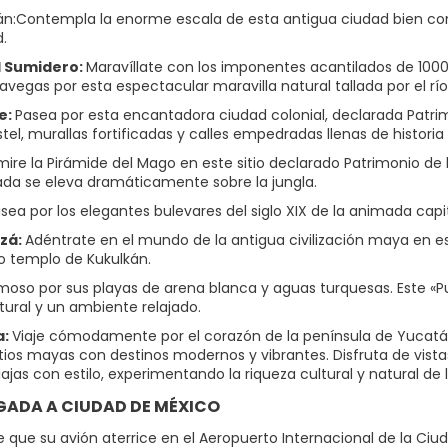
n:Contempla la enorme escala de esta antigua ciudad bien con
.
l Sumidero:
Maravíllate con los imponentes acantilados de 100
vegas por esta espectacular maravilla natural tallada por el río 
e:
Pasea por esta encantadora ciudad colonial, declarada Patr
tel, murallas fortificadas y calles empedradas llenas de historia d
ire la Pirámide del Mago en este sitio declarado Patrimonio de
a se eleva dramáticamente sobre la jungla.
sea por los elegantes bulevares del siglo XIX de la animada capit
tzá:
Adéntrate en el mundo de la antigua civilización maya en es
 templo de Kukulkán.
moso por sus playas de arena blanca y aguas turquesas. Este «P
tural y un ambiente relajado.
a:
Viaje cómodamente por el corazón de la península de Yucatán 
itios mayas con destinos modernos y vibrantes. Disfruta de vista
ajas con estilo, experimentando la riqueza cultural y natural de
LEGADA A CIUDAD DE MÉXICO
que su avión aterrice en el Aeropuerto Internacional de la Ciuda