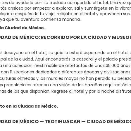
tes de ayudarlo con su traslado compartido al hotel. Una vez que
stás ansioso por empezar a explorar, sal y sumérgete en la vibra
elajarte después de tu viaje, relájate en el hotel y aprovecha s
, ya que tu aventura comienza mañana.
la Ciudad de México.
IUDAD DE MÉXICO: RECORRIDO POR LA CIUDAD Y MUSE
 desayuno en el hotel, su guía lo estará esperando en el hotel a l
ipal de la ciudad. Aquí encontrarás la catedral y el palacio presi
a una colección inestimable de artefactos de unos 35.000 años 
 con 11 secciones dedicadas a diferentes épocas y civilizaciones
sculturas olmecas y los murales mayas no han perdido su bellez
es precoloniales ofrecen una visión de las hazañas arquitectónic
as de las que disponían. Regrese al hotel y por la noche disfrute
to en la Ciudad de México.
IUDAD DE MÉXICO — TEOTIHUACAN — CIUDAD DE MÉXICO