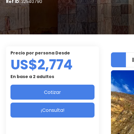
Ref ID:
32540790
precio por persona Desde
US$2,774
En base a 2 adultos
Cotizar
¡Consulta!