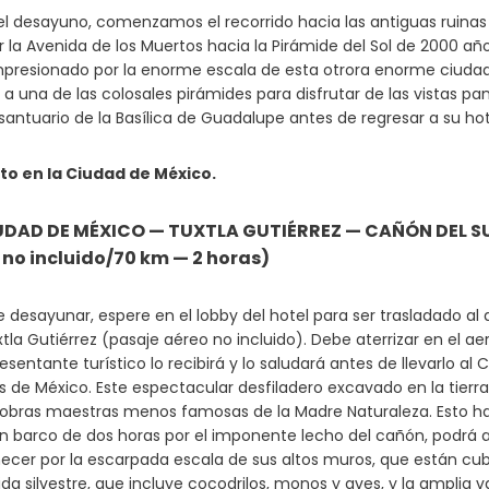
l desayuno, comenzamos el recorrido hacia las antiguas ruinas
 la Avenida de los Muertos hacia la Pirámide del Sol de 2000 a
presionado por la enorme escala de esta otrora enorme ciudad. Al
bir a una de las colosales pirámides para disfrutar de las vista
santuario de la Basílica de Guadalupe antes de regresar a su hot
to en la Ciudad de México.
IUDAD DE MÉXICO — TUXTLA GUTIÉRREZ — CAÑÓN DEL S
 no incluido/70 km — 2 horas)
 desayunar, espere en el lobby del hotel para ser trasladado a
tla Gutiérrez (pasaje aéreo no incluido). Debe aterrizar en el ae
presentante turístico lo recibirá y lo saludará antes de llevarlo
de México. Este espectacular desfiladero excavado en la tierra d
 obras maestras menos famosas de la Madre Naturaleza. Esto h
en barco de dos horas por el imponente lecho del cañón, podrá a
er por la escarpada escala de sus altos muros, que están cub
a silvestre, que incluye cocodrilos, monos y aves, y la amplia va