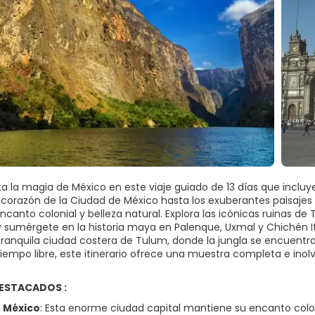
a la magia de México en este viaje guiado de 13 días que incl
e corazón de la Ciudad de México hasta los exuberantes paisajes
encanto colonial y belleza natural. Explora las icónicas ruinas 
 sumérgete en la historia maya en Palenque, Uxmal y Chichén I
a tranquila ciudad costera de Tulum, donde la jungla se encuent
iempo libre, este itinerario ofrece una muestra completa e inolv
ESTACADOS :
 México
: Esta enorme ciudad capital mantiene su encanto colon