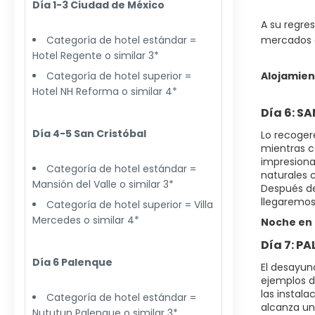
Día 1-3 Ciudad de México
A su regre
Categoría de hotel estándar =
mercados d
Hotel Regente o similar 3*
Categoría de hotel superior =
Alojamien
Hotel NH Reforma o similar 4*
Día 6: S
Día 4-5 San Cristóbal
Lo recoger
mientras c
impresiona
Categoría de hotel estándar =
naturales c
Mansión del Valle o similar 3*
Después de
llegaremos 
Categoría de hotel superior = Villa
Mercedes o similar 4*
Noche en 
Día 7: P
Día 6 Palenque
El desayun
ejemplos de
las instal
Categoría de hotel estándar =
alcanza un
Nututun Palenque o similar 3*