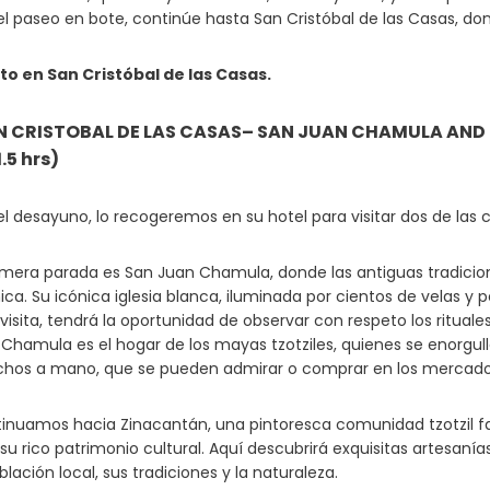
l paseo en bote, continúe hasta San Cristóbal de las Casas, dond
to en San Cristóbal de las Casas.
AN CRISTOBAL DE LAS CASAS– SAN JUAN CHAMULA AND
.5 hrs)
l desayuno, lo recogeremos en su hotel para visitar dos de la
imera parada es San Juan Chamula, donde las antiguas tradicio
ca. Su icónica iglesia blanca, iluminada por cientos de velas y
visita, tendrá la oportunidad de observar con respeto los ritual
. Chamula es el hogar de los mayas tzotziles, quienes se enorgull
echos a mano, que se pueden admirar o comprar en los mercados
inuamos hacia Zinacantán, una pintoresca comunidad tzotzil famo
y su rico patrimonio cultural. Aquí descubrirá exquisitas artesa
blación local, sus tradiciones y la naturaleza.