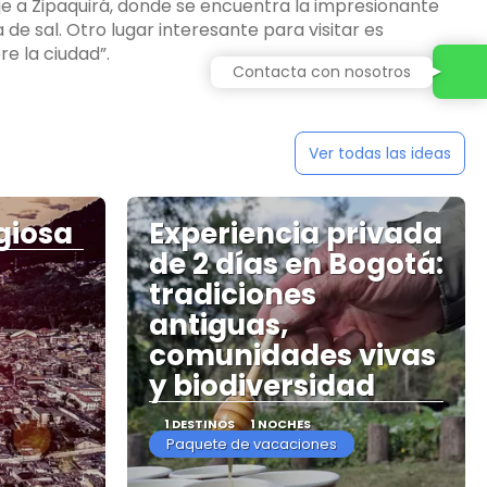
je a Zipaquirá, donde se encuentra la impresionante
e sal. Otro lugar interesante para visitar es
Contacta con nosotros
Ver todas las ideas
giosa
Experiencia privada
de 2 días en Bogotá:
tradiciones
antiguas,
comunidades vivas
y biodiversidad
1 DESTINOS
1 NOCHES
Paquete de vacaciones