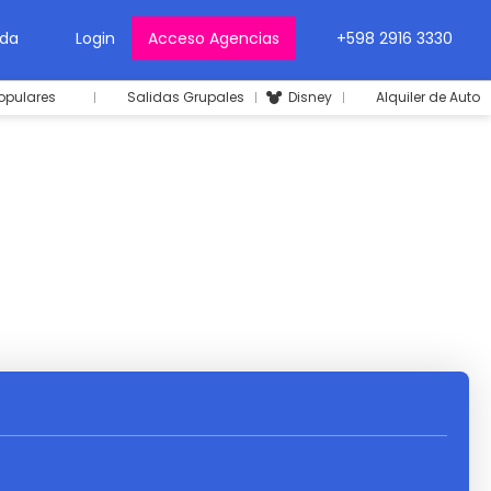
da
Login
Acceso Agencias
+598 2916 3330
opulares
Salidas Grupales
Disney
Alquiler de Auto
uiler de Auto
Circuitos
Traslados