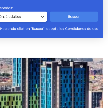
éspedes:
ión,
2 adultos
Buscar
Haciendo click en "Buscar", acepto las
Condiciones de uso