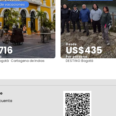
de vacaciones
Desde
716
US$435
a
Por persona
DESTINO:
ogotá · Cartagena de Indias
Bogotá
Ver
Ver
so
cuenta