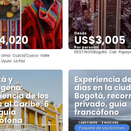
Desde
4,020
US$3,005
a
Por persona
DESTINOS
Bogotá · Cali · Popay
Ver
Ver
 · Lima · Cuzco/Cusco · Valle
 Uyuni · La Paz
á y
Experiencia de
agena:
días en la ciu
iencia de los
Bogotá, recor
 al Caribe, 6
privado, guía
 guía
francófono
ófona
1 DESTINOS
2 NOCHES
Paquete de vacaciones
S
5 NOCHES