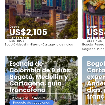
Desde
Desde
US$2,105
US$
Por persona
Por person
DESTINOS
DESTINOS
Ver
Bogotá · Medellín · Pereira · Cartagena de Indias
Bogotá · Pereira
Sagrado · Puno ·
Esencia de
Bogot
Colombia de 9 días:
Cart
Bogotá, Medellín y
exper
Cartagena, guía
Andes
francófona
días,
franc
3 DESTINOS
8 NOCHES
Paquete de vacaciones
2 DESTINO