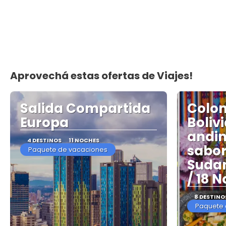
Aprovechá estas ofertas de Viajes!
Salida Compartida
Colom
Europa
Boliv
andin
4 DESTINOS
11 NOCHES
sabor
Paquete de vacaciones
Sudam
/ 18 
8 DESTINO
Paquete 