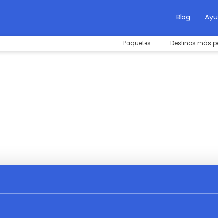
Blog
Ayu
Paquetes
Destinos más p
elo+Hotel
Creá tu viaje
Actividades
Alq