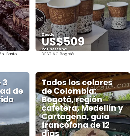
Desde
US$509
Por persona
DESTINO:
án · Pasto
Bogotá
Ver
 3
Todos los colores
dad de
de Colombia:
rido
Bogotá, región
cafetera, Medellín y
Cartagena, guía
francófona de 12
días