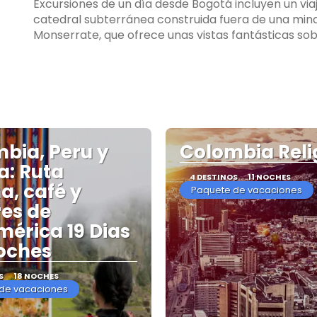
Excursiones de un día desde Bogotá incluyen un via
catedral subterránea construida fuera de una mina d
bia, Peru y
Colombia Reli
ia: Ruta
4 DESTINOS
11 NOCHES
a, café y
Paquete de vacaciones
es de
érica 19 Dias
Noches
S
18 NOCHES
de vacaciones