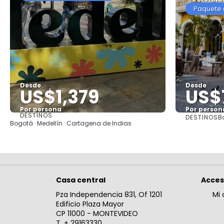
Paquete 
Desde
Desde
US$1,379
US$
Por persona
Por person
DESTINOS
DESTINOS
B
Ver
Bogotá · Medellín · Cartagena de Indias
Casa central
Acce
Pza Independencia 831, Of 1201
Mi 
Edificio Plaza Mayor
CP 11000 - MONTEVIDEO
T. + 29163330