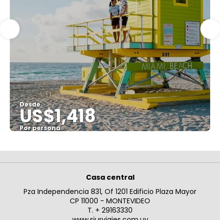
Desde
US$1,418
Por persona
Ver
Casa central
Pza Independencia 831, Of 1201 Edificio Plaza Mayor
CP 11000 - MONTEVIDEO
T. + 29163330
www.siurviajes.com.uy