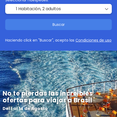
Seleccionar huéspedes:
1 Habitación,
2 adultos
Buscar
Haciendo click en "Buscar", acepto las
Condiciones de uso
No te pierdas las increibles
ofertas para viajar a Brasil
Del 1 al 14 de Agosto