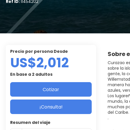
Ref ID:
11454202
precio por persona Desde
Sobre e
US$2,012
Curazao es
sobre la is
gente, la c
En base a 2 adultos
Willemstad
manera hol
Cotizar
azules, ver
Los lugareñ
mundo, la 
¡Consulta!
muchas pos
del Caribe.
.
Resumen del viaje