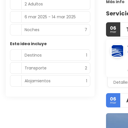
Más info
2 Adultos
Servici
6 mar 2025 - 14 mar 2025
06
Noches
7
mar
Esta idea incluye
Destinos
1
Transporte
2
Alojamientos
1
Detalle
06
mar