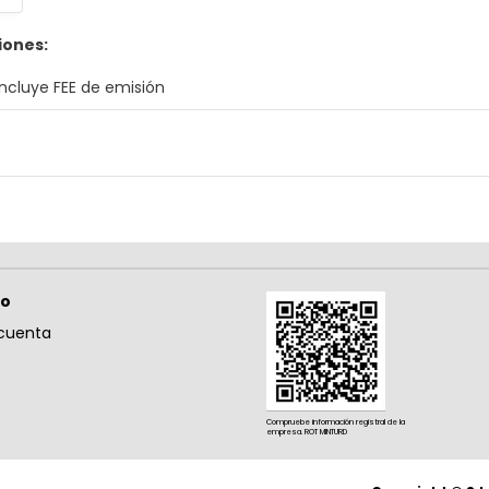
iones:
Incluye FEE de emisión
so
cuenta
Compruebe información registral de la
empresa. ROT MINTURD