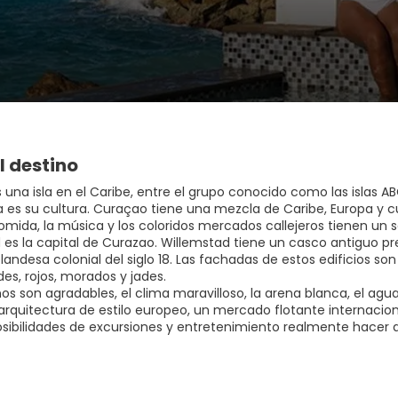
l destino
 una isla en el Caribe, entre el grupo conocido como las islas A
la es su cultura. Curaçao tiene una mezcla de Caribe, Europa y cul
omida, la música y los coloridos mercados callejeros tienen un s
 es la capital de Curazao. Willemstad tiene un casco antiguo pre
andesa colonial del siglo 18. Las fachadas de estos edificios so
des, rojos, morados y jades.
os son agradables, el clima maravilloso, la arena blanca, el agu
arquitectura de estilo europeo, un mercado flotante internacion
ibilidades de excursiones y entretenimiento realmente hacer de