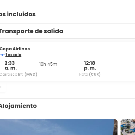
os incluidos
Transporte de salida
Copa Airlines
1 escala
2:33
12:18
10h 45m
a. m.
p. m.
Carrasco Intl
(MVD)
Hato
(CUR)
s
Alojamiento