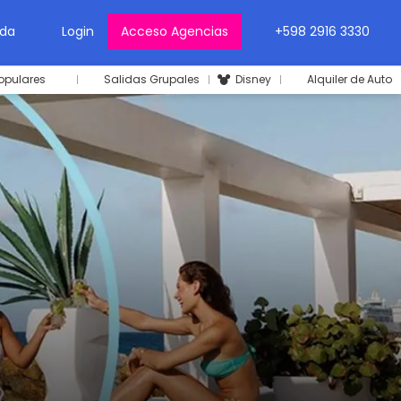
da
Login
Acceso Agencias
+598 2916 3330
opulares
Salidas Grupales
Disney
Alquiler de Auto