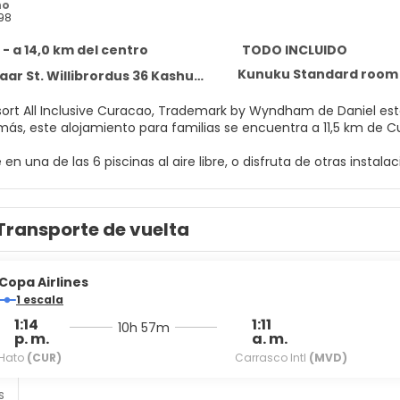
no
98
 - a 14,0 km del centro
TODO INCLUIDO
Kunuku Standard room
 St. Willibrordus 36 Kashutuin, Daniel
ort All Inclusive Curacao, Trademark by Wyndham de Daniel está
e. Además, este alojamiento para familias se encuentra a 11,5 km d
n una de las 6 piscinas al aire libre, o disfruta de otras insta
 además conexión a Internet wifi gratis, servicios de conserjería
jos gracias al servicio de transporte gratuito.
Transporte de vuelta
s como en tu propia casa en cualquiera de las 213 habitaciones c
e balcón o patio con mobiliario. La conexión wifi gratis te man
 cable. El cuarto de baño está provisto de ducha, cabezal de duc
Copa Airlines
nte Kunuku's Restaurant, cuya especialidad es la cocina local e 
1 escala
 quieres algo más ligero o una buena merienda, también tienes 
1:14
1:11
10h 57m
salón.
p. m.
a. m.
Hato
(CUR)
Carrasco Intl
(MVD)
torería, atención multilingüe y consigna de equipaje a tu dispos
s