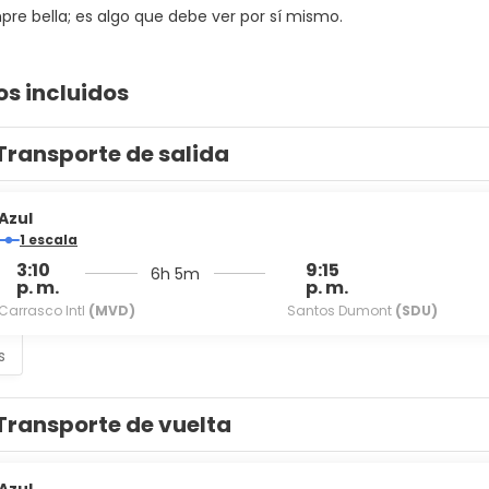
pre bella; es algo que debe ver por sí mismo.
os incluidos
Transporte de salida
Azul
1 escala
3:10
9:15
6h 5m
p. m.
p. m.
Carrasco Intl
(MVD)
Santos Dumont
(SDU)
s
Transporte de vuelta