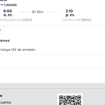
Azul
1 escala
9:00
2:10
5h 10m
a. m.
p. m.
Santos Dumont
(SDU)
Carrasco Intl
(MVD)
s
iones:
Incluye FEE de emisión
so
cuenta