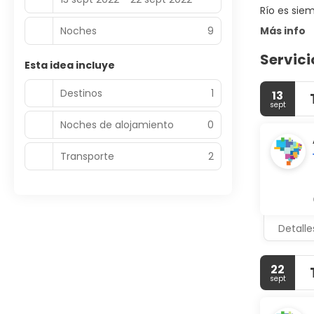
Río es siem
Noches
9
Más info
Servici
Esta idea incluye
Destinos
1
13
sept
Noches de alojamiento
0
Transporte
2
Detalle
22
sept