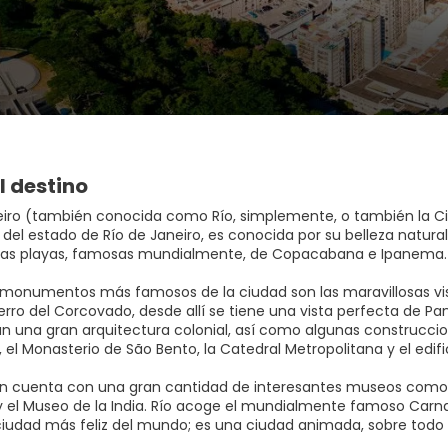
l destino
eiro (también conocida como Río, simplemente, o también la Ci
l del estado de Río de Janeiro, es conocida por su belleza natural
sas playas, famosas mundialmente, de Copacabana e Ipanema.
 monumentos más famosos de la ciudad son las maravillosas vis
rro del Corcovado, desde allí se tiene una vista perfecta de Pan
 una gran arquitectura colonial, así como algunas construcciones
 el Monasterio de São Bento, la Catedral Metropolitana y el edifi
n cuenta con una gran cantidad de interesantes museos como el
y el Museo de la India. Río acoge el mundialmente famoso Carn
ciudad más feliz del mundo; es una ciudad animada, sobre todo e