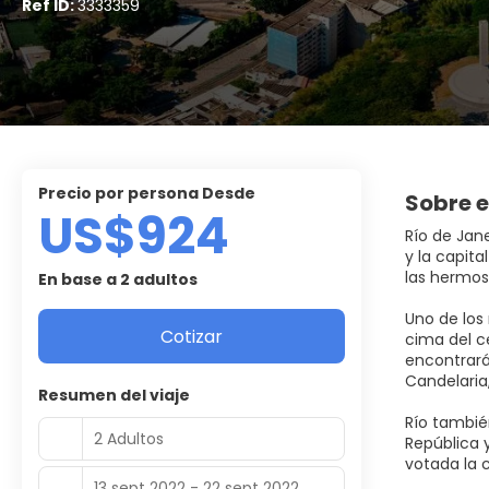
Ref ID:
3333359
precio por persona Desde
Sobre e
US$924
Río de Jan
y la capita
las hermo
En base a 2 adultos
Uno de los
Cotizar
cima del ce
encontrarán
Candelaria,
Resumen del viaje
Río tambié
2 Adultos
República 
votada la 
13 sept 2022 - 22 sept 2022