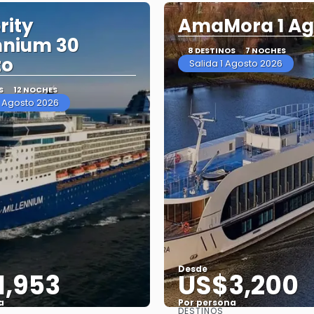
rity
AmaMora 1 Ag
nnium 30
8 DESTINOS
7 NOCHES
to
Salida 1 Agosto 2026
S
12 NOCHES
6 Agosto 2026
Desde
1,953
US$3,200
a
Por persona
DESTINOS