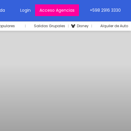
da
Login
Acceso Agencias
+598 2916 3330
opulares
Salidas Grupales
Disney
Alquiler de Auto