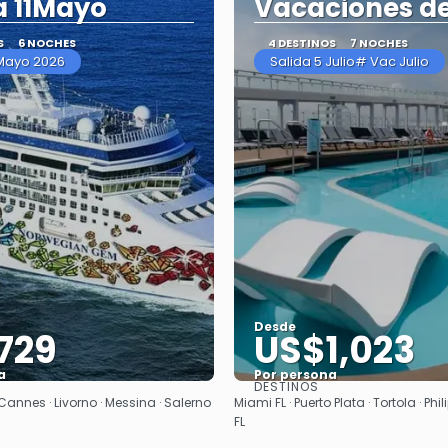
a 11Mayo
Vacaciones de
S
6 NOCHES
4 DESTINOS
7 NOCHES
 Mayo 2026
Salida 5 Julio# Vac Julio
Desde
729
US$1,023
a
Por persona
DESTINOS
Ver
Ver
Cannes · Livorno · Messina · Salerno
Miami FL · Puerto Plata · Tortola · Ph
FL