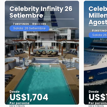
Celebrity Infinity 26
Celeb
Setiembre
Mille
Agos
7 DESTINOS
9 NOCHES
Salida: 26 Setiembre
8 DESTINO
Salida 2
Desde
Desde
US$1,704
US$
Por persona
Por person
DESTINOS
DESTINOS