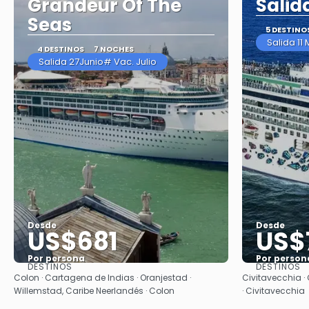
Grandeur Of The
Salid
Seas
5 DESTINO
Salida 11
4 DESTINOS
7 NOCHES
Salida 27Junio# Vac. Julio
Desde
Desde
US$681
US$
Por persona
Por person
DESTINOS
DESTINOS
Ver
Colon · Cartagena de Indias · Oranjestad ·
Civitavecchia · 
Willemstad, Caribe Neerlandés · Colon
· Civitavecchia