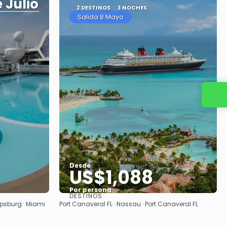
 Julio
2 DESTINOS
3 NOCHES
Salida 8 Mayo
Contacta con nosotros
Desde
US$1,088
Por persona
DESTINOS
Ver
ilipsburg · Miami
Port Canaveral FL · Nassau · Port Canaveral FL