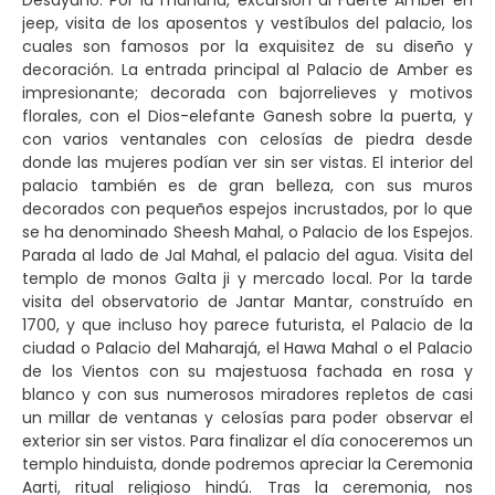
Desayuno. Por la mañana, excursión al Fuerte Amber en
jeep, visita de los aposentos y vestíbulos del palacio, los
cuales son famosos por la exquisitez de su diseño y
decoración. La entrada principal al Palacio de Amber es
impresionante; decorada con bajorrelieves y motivos
florales, con el Dios-elefante Ganesh sobre la puerta, y
con varios ventanales con celosías de piedra desde
donde las mujeres podían ver sin ser vistas. El interior del
palacio también es de gran belleza, con sus muros
decorados con pequeños espejos incrustados, por lo que
se ha denominado Sheesh Mahal, o Palacio de los Espejos.
Parada al lado de Jal Mahal, el palacio del agua. Visita del
templo de monos Galta ji y mercado local. Por la tarde
visita del observatorio de Jantar Mantar, construído en
1700, y que incluso hoy parece futurista, el Palacio de la
ciudad o Palacio del Maharajá, el Hawa Mahal o el Palacio
de los Vientos con su majestuosa fachada en rosa y
blanco y con sus numerosos miradores repletos de casi
un millar de ventanas y celosías para poder observar el
exterior sin ser vistos. Para finalizar el día conoceremos un
templo hinduista, donde podremos apreciar la Ceremonia
Aarti, ritual religioso hindú. Tras la ceremonia, nos