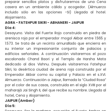
preparar sencillos platos y disfrutaremos de una Cena
casera en un ambiente cálido y acogedor. (Almuerzo
incluido sólo en las opciones -SI) Llegada al hotel.
Alojamiento.
AGRA - FATEHPUR SIKRI - ABHANERI - JAIPUR
Día 4:
Desayuno. Visita del Fuerte Rojo construido en piedra de
arenisca roja por el emperador mogol Akbar entre 1.565 y
1.573. Se trata de un recinto amurallado que encierra en
su interior un impresionante conjunto de palacios y
edificios señoriales. A continuación visitaremos el pozo
escalonado Chand Baori y el Templo de Harsha Mata
dedicado al dios Vishnu. Después visitaremos Fatehpur
Sikri, la desértica ciudad de arena roja construida por el
Emperador Akbar como su capital y Palacio en el s.XVI.
Almuerzo. Continuación a Jaipur, llamada la “Ciudad Rosa”
por el color de sus casas, construida en el siglo XVIII por el
maharajá Jai Singh II, del que recibe su nombre. Llegada al
hotel, Cena y Alojamiento.
JAIPUR (Amber)
Día 5: