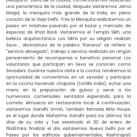
Desayuno. Visita de la ciudad; comenzaremos realizando
una panorámica de la ciudad, después visitaremos Jama
Masjid, la mezquita más grande de la India, en pleno
corazón de la Vieja Delhi. Tras la Mezquita realizaremos un
paseo en rickshaw pasando por el bazar y mercado de
especias de Khari Baoli. Visitaremos el Templo Sikh, una
belleza arquitectónica. Los Sikhs por su religión realizan
Seva , abreviatura de la palabra “Karseva” se refiere a
"servicio abnegado", trabajo o servicio realizado sin ningún
pensamiento de recompensa o beneficio personal. Los
voluntarios que participan en Seva se conocen como
Sevadars. Durante nuestra visita a la cocina, tendremos la
oportunidad de convertirnos en un sevadar y participar
en la cocina haciendo chapatis (tortilla india), echar una
mano en la preparación de guisos y servir a los
numerosos comensales sentados esperando para la
comida. Almuerzo en restaurante local. A continuación,
visitaremos Gandhi Smriti, también llamada Birla House,
es el lugar donde Mahatma Gandhi pasó los últimos 144
días de su vida y fue asesinado el 30 de enero de
1948.Para finalizar el día visitaremos Nueva Delhi por el
Paseo por los edificios gubernamentales, Rashtrapati