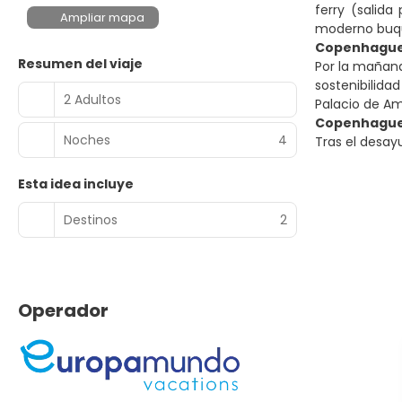
ferry (salida
Ampliar mapa
moderno buque
Copenhagu
Resumen del viaje
Por la mañana
sostenibilida
2 Adultos
Palacio de Ama
Copenhagu
Noches
4
Tras el desay
Esta idea incluye
Destinos
2
Operador