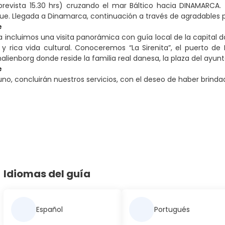
 prevista 15.30 hrs) cruzando el mar Báltico hacia DINAMARCA. 
. Llegada a Dinamarca, continuación a través de agradables pai
e
 incluimos una visita panorámica con guía local de la capital d
d y rica vida cultural. Conoceremos “La Sirenita”, el puerto de 
lienborg donde reside la familia real danesa, la plaza del ayunt
e
uno, concluirán nuestros servicios, con el deseo de haber brinda
Idiomas del guía
Español
Portugués