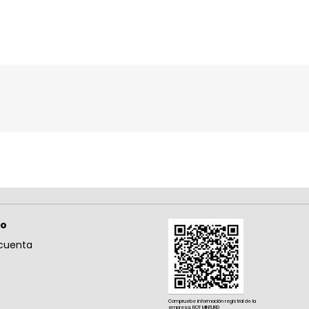
so
cuenta
Compruebe información registral de la
empresa. ROT MINTURD