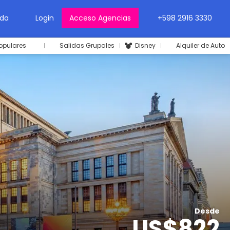
da
Login
Acceso Agencias
+598 2916 3330
opulares
Salidas Grupales
Disney
Alquiler de Auto
Desde
US$822