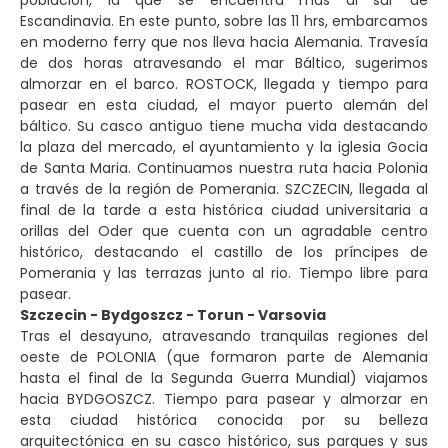
población, la que se encuentra más al sur de
Escandinavia. En este punto, sobre las 11 hrs, embarcamos
en moderno ferry que nos lleva hacia Alemania. Travesía
de dos horas atravesando el mar Báltico, sugerimos
almorzar en el barco. ROSTOCK, llegada y tiempo para
pasear en esta ciudad, el mayor puerto alemán del
báltico. Su casco antiguo tiene mucha vida destacando
la plaza del mercado, el ayuntamiento y la iglesia Gocia
de Santa Maria. Continuamos nuestra ruta hacia Polonia
a través de la región de Pomerania. SZCZECIN, llegada al
final de la tarde a esta histórica ciudad universitaria a
orillas del Oder que cuenta con un agradable centro
histórico, destacando el castillo de los príncipes de
Pomerania y las terrazas junto al rio. Tiempo libre para
pasear.
Szczecin - Bydgoszcz - Torun - Varsovia
Tras el desayuno, atravesando tranquilas regiones del
oeste de POLONIA (que formaron parte de Alemania
hasta el final de la Segunda Guerra Mundial) viajamos
hacia BYDGOSZCZ. Tiempo para pasear y almorzar en
esta ciudad histórica conocida por su belleza
arquitectónica en su casco histórico, sus parques y sus