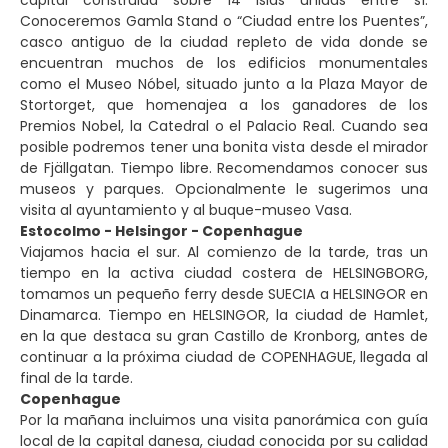
capital construida sobre 14 islas unidas entre sí.
Conoceremos Gamla Stand o “Ciudad entre los Puentes”,
casco antiguo de la ciudad repleto de vida donde se
encuentran muchos de los edificios monumentales
como el Museo Nóbel, situado junto a la Plaza Mayor de
Stortorget, que homenajea a los ganadores de los
Premios Nobel, la Catedral o el Palacio Real. Cuando sea
posible podremos tener una bonita vista desde el mirador
de Fjällgatan. Tiempo libre. Recomendamos conocer sus
museos y parques. Opcionalmente le sugerimos una
visita al ayuntamiento y al buque-museo Vasa.
Estocolmo - Helsingor - Copenhague
Viajamos hacia el sur. Al comienzo de la tarde, tras un
tiempo en la activa ciudad costera de HELSINGBORG,
tomamos un pequeño ferry desde SUECIA a HELSINGOR en
Dinamarca. Tiempo en HELSINGOR, la ciudad de Hamlet,
en la que destaca su gran Castillo de Kronborg, antes de
continuar a la próxima ciudad de COPENHAGUE, llegada al
final de la tarde.
Copenhague
Por la mañana incluimos una visita panorámica con guía
local de la capital danesa, ciudad conocida por su calidad