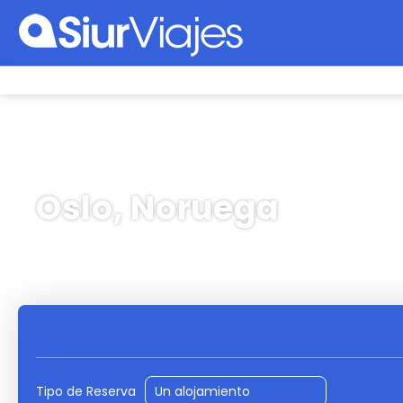
Oslo, Noruega
Vuelos
Hoteles
Vu
+
Tipo de Reserva