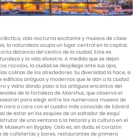
cléctica, vida nocturna excitante y museos de clase
es, la naturaleza ocupa un lugar central en la capital,
rta distancia del centro de la ciudad. Este es
uraleza y la vida silvestre. A medida que se dejan
os rocosos, la ciudad se despliega ante sus ojos,
as colinas de los alrededores. Su diversidad la hace, si
 edificios antiguos y modernos que le dan a la ciudad
o y vidrio dando paso a los antiguos encantos del
evales de la fortaleza de Akershus, que observa el
y desearan para elegir entre los numerosos museos de
 un cara a cara con el cuadro más conocido de Edvard
dad de estar en los esquíes de un saltador de esquí
frutar de una ventana a la historia y la cultura en el
olk Museum en Bygdøy. Oslo es, sin duda, el corazón
 de cafeterías y bares, restaurantes de primera