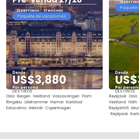
19 DESTIN
Paquete 
12 DESTINOS
13 NOCHES
Paquete de vacaciones
Desde
Desde
US$3,880
US$
Por persona
Por person
DESTINOS
DESTINOS
Ver
Oslo · Bergen · Vestland · Vossavangen · Flam ·
Reykjavik · Oslo 
Ringebu · Lillehammer · Hamar · Karlstad ·
Vestland · Höfn 
Estocolmo · Helsinki · Copenhagen
Reykjahlíð · Aku
· Reykjavik · Karl