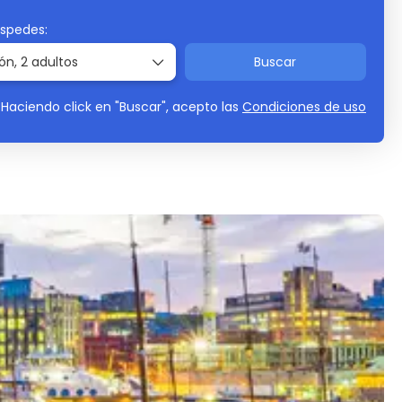
éspedes:
ión,
2 adultos
Buscar
Haciendo click en "Buscar", acepto las
Condiciones de uso