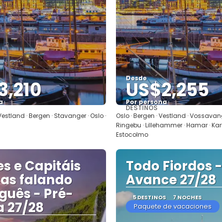
Desde
3,210
US$2,255
a
Por persona
DESTINOS
Ver
Ver
· Vestland · Bergen · Stavanger · Oslo ·
Oslo · Bergen · Vestland · Vossavan
Ringebu · Lillehammer · Hamar · Kar
Estocolmo
es e Capitáis
Todo Fiordos -
cas falando
Avance 27/28
guês - Pré-
5 DESTINOS
7 NOCHES
 27/28
Paquete de vacaciones