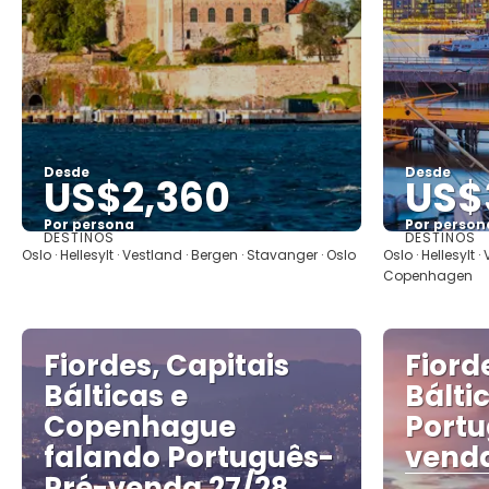
Desde
Desde
US$2,360
US$
Por persona
Por person
DESTINOS
DESTINOS
Ver
Oslo · Hellesylt · Vestland · Bergen · Stavanger · Oslo
Oslo · Hellesylt 
Copenhagen
Fiordes, Capitais
Fiord
Bálticas e
Bálti
Copenhague
Portu
falando Português-
venda
Pré-venda 27/28