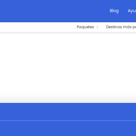
Blog
Ayu
Paquetes
Destinos más p
elo+Hotel
Creá tu viaje
Actividades
Alq