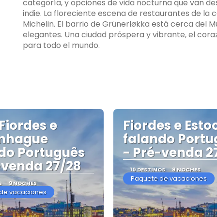
categoría, y opciones de vida nocturna que van desd
indie. La floreciente escena de restaurantes de la
Michelin. El barrio de Grünerløkka está cerca del M
elegantes. Una ciudad próspera y vibrante, el cor
para todo el mundo.
Fiordes e
Fiordes e Est
nhague
falando Portu
do Português
- Pré-venda 2
-venda 27/28
10 DESTINOS
8 NOCHES
Paquete de vacaciones
S
9 NOCHES
de vacaciones