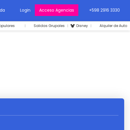
da
Login
Acceso Agencias
+598 2916 3330
opulares
Salidas Grupales
Disney
Alquiler de Auto
uiler de Auto
Circuitos
Traslados