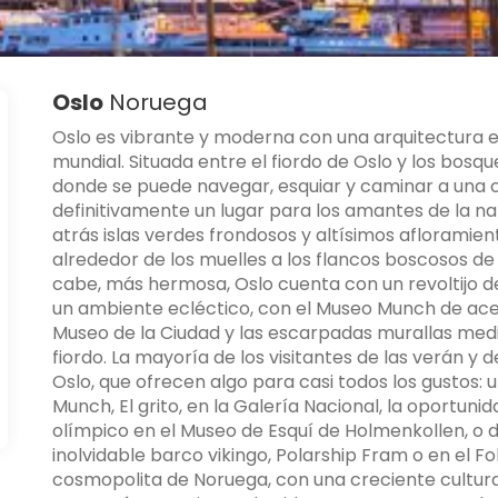
Oslo
Noruega
Oslo es vibrante y moderna con una arquitectura e
mundial. Situada entre el fiordo de Oslo y los bosqu
donde se puede navegar, esquiar y caminar a una co
definitivamente un lugar para los amantes de la nat
atrás islas verdes frondosos y altísimos afloramient
alrededor de los muelles a los flancos boscosos de l
cabe, más hermosa, Oslo cuenta con un revoltijo de
un ambiente ecléctico, con el Museo Munch de acer
Museo de la Ciudad y las escarpadas murallas medi
fiordo. La mayoría de los visitantes de las verán 
Oslo, que ofrecen algo para casi todos los gustos:
Munch, El grito, en la Galería Nacional, la oportuni
olímpico en el Museo de Esquí de Holmenkollen, o dis
inolvidable barco vikingo, Polarship Fram o en el F
cosmopolita de Noruega, con una creciente cultura