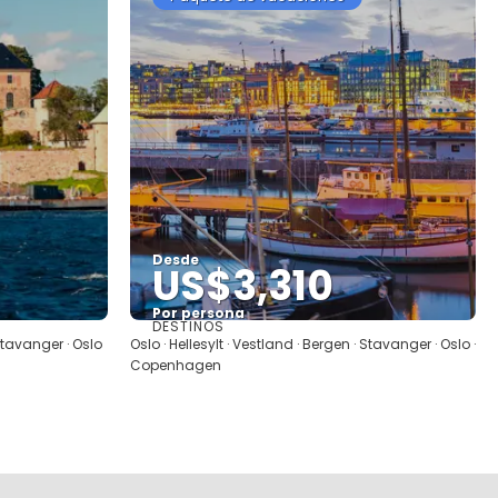
Desde
US$3,310
Por persona
DESTINOS
Ver
 Stavanger · Oslo
Oslo · Hellesylt · Vestland · Bergen · Stavanger · Oslo ·
Copenhagen