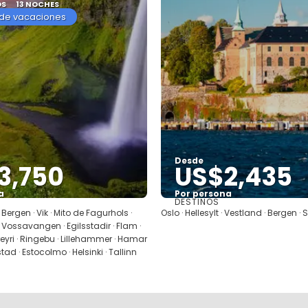
OS
13 NOCHES
de vacaciones
Desde
3,750
US$2,435
a
Por persona
DESTINOS
Ver
Ver
· Bergen · Vik · Mito de Fagurhols ·
Oslo · Hellesylt · Vestland · Bergen ·
· Vossavangen · Egilsstadir · Flam ·
reyri · Ringebu · Lillehammer · Hamar
stad · Estocolmo · Helsinki · Tallinn