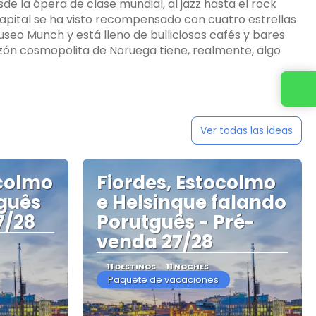
e la ópera de clase mundial, al jazz hasta el rock
 capital se ha visto recompensado con cuatro estrellas
useo Munch y está lleno de bulliciosos cafés y bares
azón cosmopolita de Noruega tiene, realmente, algo
Contacta con nosotros
Ver todas las ideas
ocolmo
Fiordes, Estocolmo
guês
e Helsinque falando
7/28
Porutguês - Pré-
venda 27/28
11 DESTINOS
11 NOCHES
Paquete de vacaciones