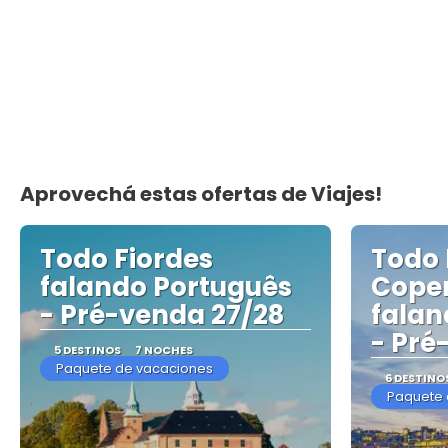
Aprovechá estas ofertas de Viajes!
Todo Fiordes
Todo 
falando Português
Cope
- Pré-venda 27/28
falan
- Pré
5 DESTINOS
7 NOCHES
Paquete de vacaciones
6 DESTINO
Paquete 