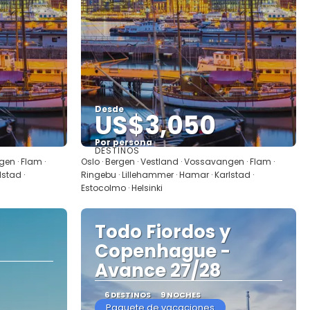
Desde
US$3,050
Por persona
DESTINOS
Ver
gen · Flam ·
Oslo · Bergen · Vestland · Vossavangen · Flam ·
lstad ·
Ringebu · Lillehammer · Hamar · Karlstad ·
Estocolmo · Helsinki
Todo Fiordos y
Copenhague -
Avance 27/28
6 DESTINOS
9 NOCHES
Paquete de vacaciones