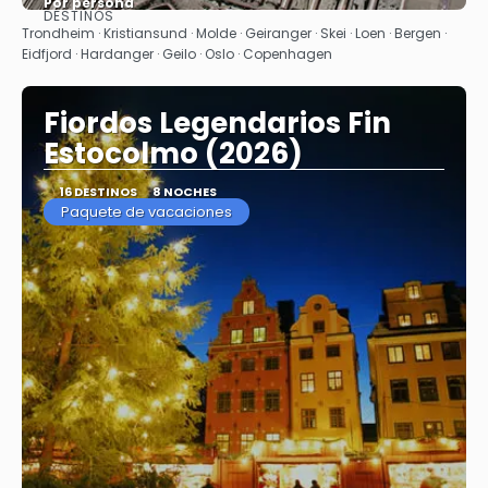
Por persona
DESTINOS
Ver
Trondheim · Kristiansund · Molde · Geiranger · Skei · Loen · Bergen ·
Eidfjord · Hardanger · Geilo · Oslo · Copenhagen
Fiordos Legendarios Fin
Estocolmo (2026)
16 DESTINOS
8 NOCHES
Paquete de vacaciones