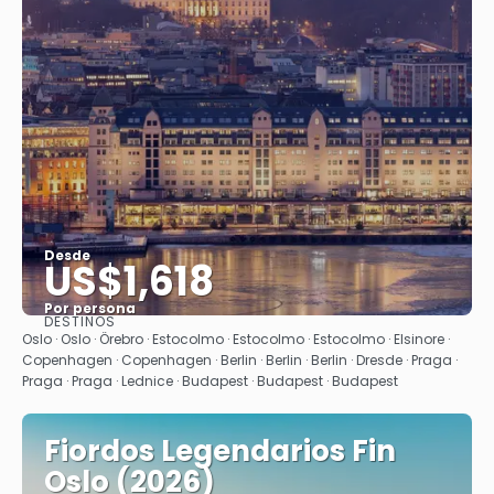
Desde
US$1,618
Por persona
DESTINOS
Ver
Oslo · Oslo · Örebro · Estocolmo · Estocolmo · Estocolmo · Elsinore ·
Copenhagen · Copenhagen · Berlin · Berlin · Berlin · Dresde · Praga ·
Praga · Praga · Lednice · Budapest · Budapest · Budapest
Fiordos Legendarios Fin
Oslo (2026)