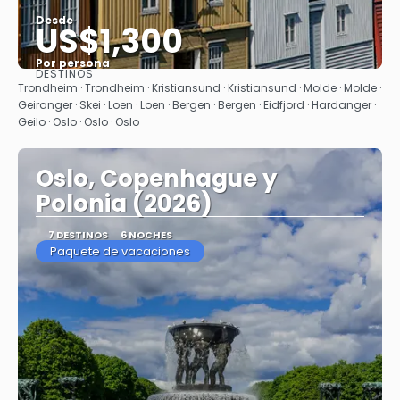
Desde
US$1,300
Por persona
DESTINOS
Ver
Trondheim · Trondheim · Kristiansund · Kristiansund · Molde · Molde ·
Geiranger · Skei · Loen · Loen · Bergen · Bergen · Eidfjord · Hardanger ·
Geilo · Oslo · Oslo · Oslo
Oslo, Copenhague y
Polonia (2026)
7 DESTINOS
6 NOCHES
Paquete de vacaciones