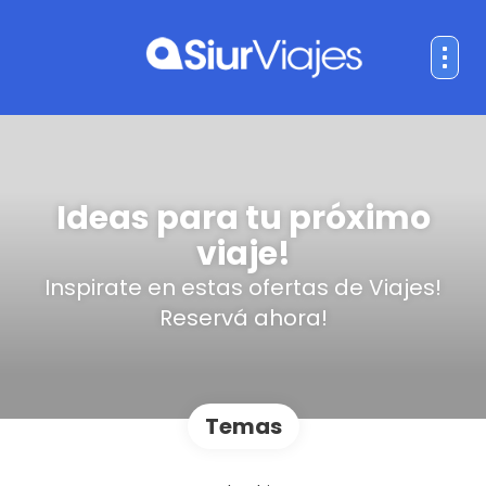
Ideas para tu próximo
viaje!
Inspirate en estas ofertas de Viajes!
Reservá ahora!
Temas