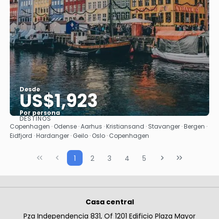
Desde
US$1,923
Por persona
DESTINOS
Ver
Copenhagen · Odense · Aarhus · Kristiansand · Stavanger · Bergen ·
Eidfjord · Hardanger · Geilo · Oslo · Copenhagen
1
2
3
4
5
Casa central
Pza Independencia 831, Of 1201 Edificio Plaza Mayor