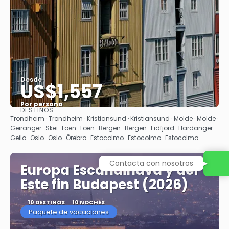
Desde
US$1,557
Por persona
DESTINOS
Ver
Trondheim · Trondheim · Kristiansund · Kristiansund · Molde · Molde ·
Geiranger · Skei · Loen · Loen · Bergen · Bergen · Eidfjord · Hardanger ·
Geilo · Oslo · Oslo · Örebro · Estocolmo · Estocolmo · Estocolmo
Contacta con nosotros
Europa Escandinava y del
Este fin Budapest (2026)
10 DESTINOS
10 NOCHES
Paquete de vacaciones