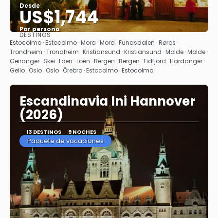
Desde
US$1,744
Por persona
DESTINOS
Ver
Estocolmo · Estocolmo · Mora · Mora · Funasdalen · Røros ·
Trondheim · Trondheim · Kristiansund · Kristiansund · Molde · Molde ·
Geiranger · Skei · Loen · Loen · Bergen · Bergen · Eidfjord · Hardanger ·
Geilo · Oslo · Oslo · Örebro · Estocolmo · Estocolmo
Escandinavia Ini Hannover
(2026)
13 DESTINOS
9 NOCHES
Paquete de vacaciones