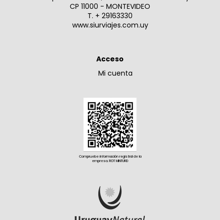
CP 11000 - MONTEVIDEO
T. + 29163330
www.siurviajes.com.uy
Acceso
Mi cuenta
Compruebe información registral de la
empresa. ROT MINTURD