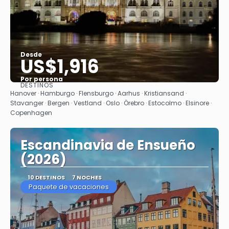
Desde
US$1,916
Por persona
DESTINOS
Ver
Hanover · Hamburgo · Flensburgo · Aarhus · Kristiansand ·
Stavanger · Bergen · Vestland · Oslo · Örebro · Estocolmo · Elsinore ·
Copenhagen
Escandinavia de Ensueño
(2026)
10 DESTINOS
7 NOCHES
Paquete de vacaciones