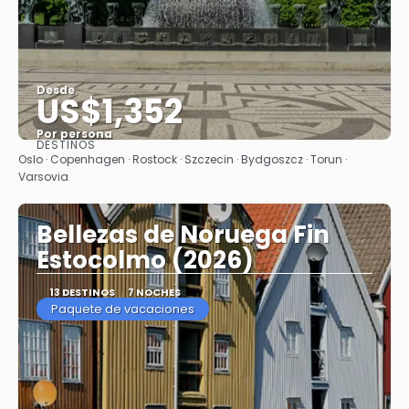
Desde
US$1,352
Por persona
DESTINOS
Ver
Oslo · Copenhagen · Rostock · Szczecin · Bydgoszcz · Torun ·
Varsovia
Bellezas de Noruega Fin
Estocolmo (2026)
13 DESTINOS
7 NOCHES
Paquete de vacaciones