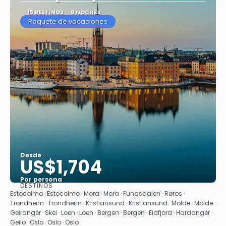
15 DESTINOS
8 NOCHES
Paquete de vacaciones
Desde
US$1,704
Por persona
DESTINOS
Ver
Estocolmo · Estocolmo · Mora · Mora · Funasdalen · Røros ·
Trondheim · Trondheim · Kristiansund · Kristiansund · Molde · Molde ·
Geiranger · Skei · Loen · Loen · Bergen · Bergen · Eidfjord · Hardanger ·
Geilo · Oslo · Oslo · Oslo