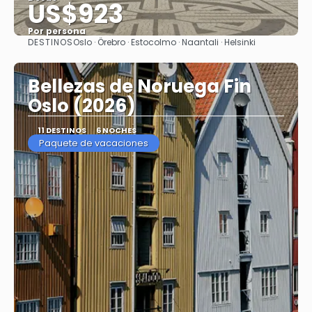
US$923
Por persona
DESTINOS
Oslo · Örebro · Estocolmo · Naantali · Helsinki
Ver
Bellezas de Noruega Fin
Oslo (2026)
11 DESTINOS
6 NOCHES
Paquete de vacaciones