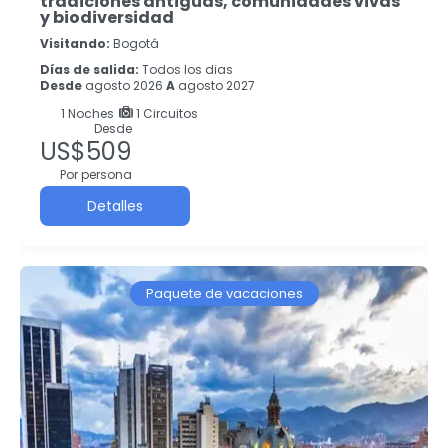
tradiciones antiguas, comunidades vivas
y biodiversidad
Visitando:
Bogotá
Días de salida:
Todos los dias
Desde
agosto 2026
A
agosto 2027
1
Noches
1 Circuitos
Desde
US$509
Por persona
Detalles
Paquete de vacaciones