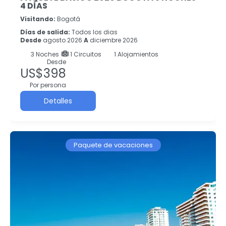
4 DÍAS
Visitando:
Bogotá
Días de salida:
Todos los dias
Desde
agosto 2026
A
diciembre 2026
3
Noches
1 Circuitos
1 Alojamientos
Desde
US$398
Por persona
Detalles
Paquete de vacaciones