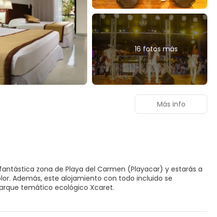
16 fotos más
Más info
na fantástica zona de Playa del Carmen (Playacar) y estarás a
ido se
Parque temático ecológico Xcaret.
ratamientos corporales y tratamientos faciales. La diversión
una discoteca y un gimnasio. Encontrarás además conexión a