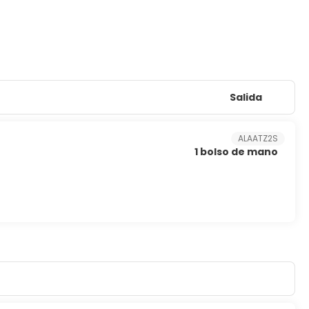
Salida
ALAATZ2S
1 bolso de mano