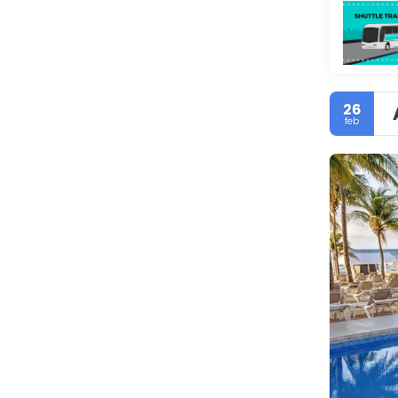
26
feb