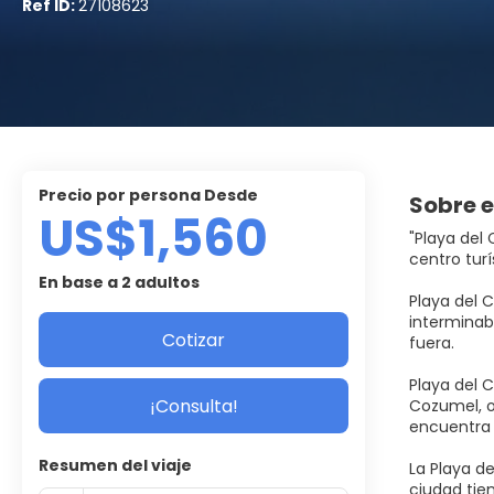
Ref ID:
27108623
precio por persona Desde
Sobre e
US$1,560
"Playa del
centro turí
En base a 2 adultos
Playa del C
interminab
Cotizar
fuera.
Playa del C
¡Consulta!
Cozumel, of
encuentra a
Resumen del viaje
La Playa d
ciudad tie