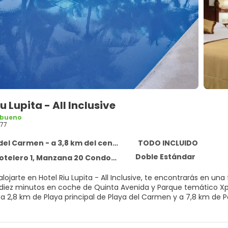
u Lupita - All Inclusive
 bueno
77
del Carmen - a 3,8 km del centro
TODO INCLUIDO
Doble Estándar
 1, Manzana 20 Condominios Playacar, Playa del Carmen 77710
alojarte en Hotel Riu Lupita - All Inclusive, te encontrarás en u
nutos en coche de Quinta Avenida y Parque temático Xplor. Además, este alojamiento con todo inclu
a 2,8 km de Playa principal de Playa del Carmen y a 7,8 km de 
ax sin igual, nada como una visita al spa, que ofrece masajes, t
rada en este alojamiento, que ofrece 3 piscinas al aire libre, 