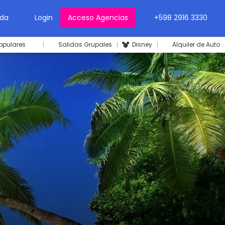
da
Login
Acceso Agencias
+598 2916 3330
opulares
Salidas Grupales
Disney
Alquiler de Auto