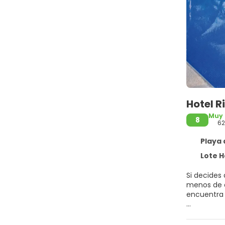
Hotel Ri
Muy
8
62
Playa 
Lote Hotelero
Si decides 
menos de diez mi
encuentra 
Para un rel
está asegu