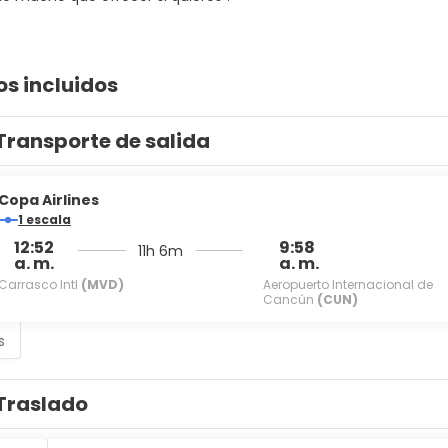
os incluidos
Transporte de salida
Copa Airlines
1 escala
12:52
9:58
11h 6m
a. m.
a. m.
Carrasco Intl
(MVD)
Aeropuerto Internacional de
Cancún
(CUN)
s
Traslado