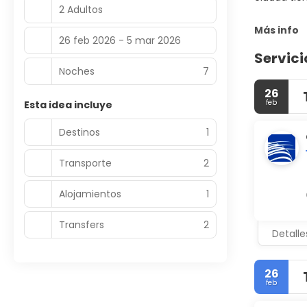
2 Adultos
Más info
26 feb 2026 - 5 mar 2026
Servici
Noches
7
26
feb
Esta idea incluye
Destinos
1
Transporte
2
Alojamientos
1
Transfers
2
Detalle
26
feb