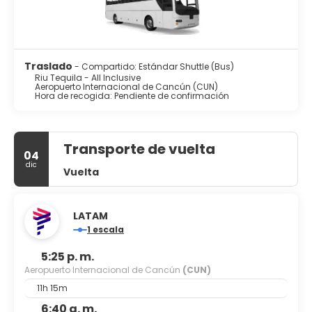
Traslado
- Compartido: Estándar Shuttle (Bus)
Riu Tequila - All Inclusive
Aeropuerto Internacional de Cancún (CUN)
Hora de recogida: Pendiente de confirmación
Transporte de vuelta
04
dic
Vuelta
LATAM
1 escala
5:25 p. m.
Aeropuerto Internacional de Cancún
(CUN)
11h 15m
6:40 a. m.