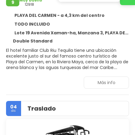
Muy bueno
9
12918
PLAYA DEL CARMEN - a 4,3 km del centro
TODO INCLUIDO
Lote 19 Avenida Xaman-ha, Manzana 3, PLAYA DEL CARMEN 77710
Double Standard
El hotel familiar Club Riu Tequila tiene una ubicación
excelente justo al sur del famoso centro turístico de
Playa del Carmen, en la Riviera Maya, cerca de la playa de
arena blanca y las aguas turquesas del mar Caribe.
Presenta una encantadora arquitectura de estilo colonial,
un precioso jardín y piscina, y un servicio todo incluido las
Más info
24 horas, lo que lo convierte en un lugar ideal para
familias con niños.
04
Traslado
dic