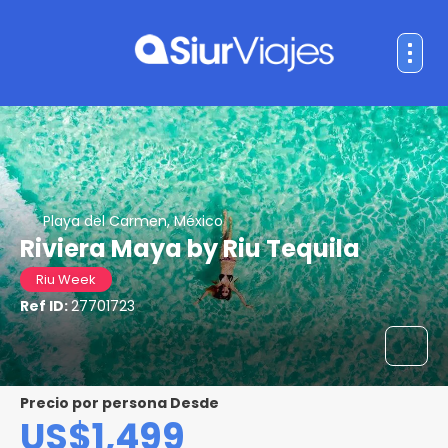
Playa del Carmen, México
Riviera Maya by Riu Tequila
Riu Week
Ref ID:
27701723
precio por persona Desde
US$1,499