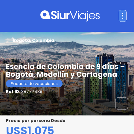
Bogotá, Colombia
Esencia de Colombia de 9 días –
Bogotá, Medellín y Cartagena
Paquete de vacaciones
Ref ID:
38777439
precio por persona Desde
US$1,075