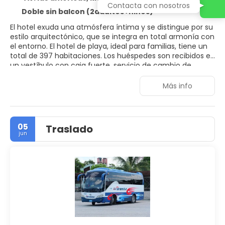
Contacta con nosotros
Doble sin balcon (2adultos+niños)
El hotel exuda una atmósfera íntima y se distingue por su
estilo arquitectónico, que se integra en total armonía con
el entorno. El hotel de playa, ideal para familias, tiene un
total de 397 habitaciones. Los huéspedes son recibidos en
un vestíbulo con caja fuerte, servicio de cambio de
divisas, guardarropa y peluquería. El hotel cuenta con un
club infantil para los más pequeños, además de bar y
Más info
restaurante en el recinto. Dispone de sala de
conferencias para los huéspedes en viaje de negocios,
además de conexión a Internet (de pago).
05
Traslado
jun