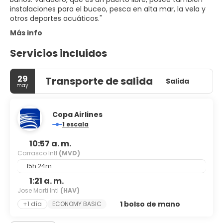
instalaciones para el buceo, pesca en alta mar, la vela y
Más info
Servicios incluidos
29
Transporte de salida
Salida
may
Copa Airlines
1 escala
10:57 a. m.
Carrasco Intl
(MVD)
15h 24m
1:21 a. m.
Jose Marti Intl
(HAV)
1 bolso de mano
+1 día
ECONOMY BASIC