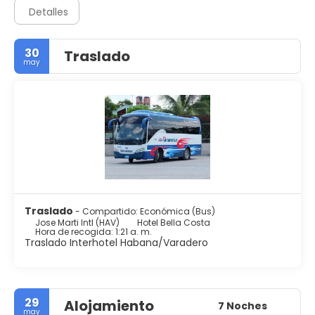
Detalles
30
Traslado
may
Traslado
- Compartido: Económica (Bus)
Jose Marti Intl (HAV)
Hotel Bella Costa
Hora de recogida: 1:21 a. m.
Traslado Interhotel Habana/Varadero
29
Alojamiento
7 Noches
may