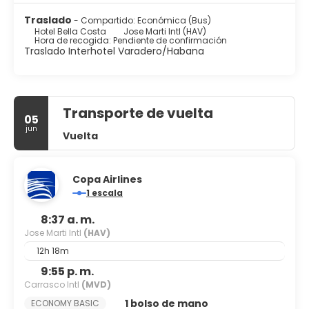
Traslado
- Compartido: Económica (Bus)
Hotel Bella Costa
Jose Marti Intl (HAV)
Hora de recogida: Pendiente de confirmación
Traslado Interhotel Varadero/Habana
Transporte de vuelta
05
jun
Vuelta
Copa Airlines
1 escala
8:37 a. m.
Jose Marti Intl
(HAV)
12h 18m
9:55 p. m.
Carrasco Intl
(MVD)
1 bolso de mano
ECONOMY BASIC