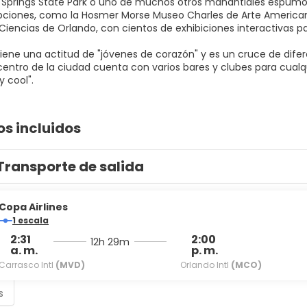
Springs State Park o uno de muchos otros manantiales espumoso
pciones, como la Hosmer Morse Museo Charles de Arte Americano,
iencias de Orlando, con cientos de exhibiciones interactivas par
tiene una actitud de "jóvenes de corazón" y es un cruce de dife
l centro de la ciudad cuenta con varios bares y clubes para cual
os incluidos
Transporte de salida
Copa Airlines
1 escala
2:31
2:00
12h 29m
a. m.
p. m.
Carrasco Intl
(MVD)
Orlando Intl
(MCO)
s