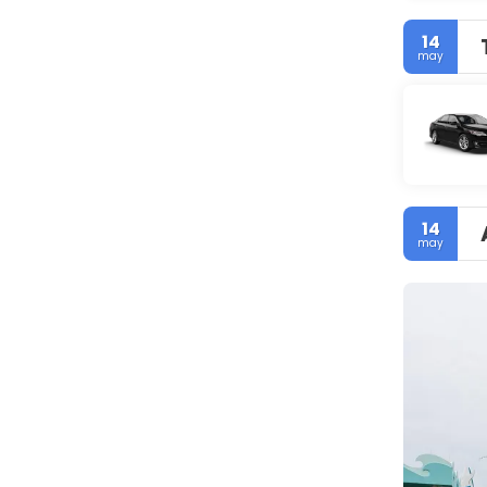
14
may
14
may