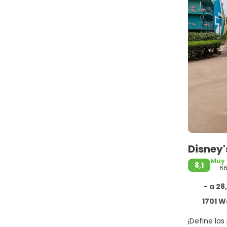
Disney'
Muy
8,1
6
- a 28
1701 West Buena 
¡Define las