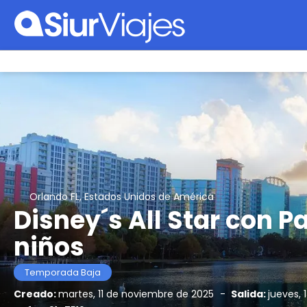
Orlando FL, Estados Unidos de América
Disney´s All Star con 
niños
Temporada Baja
Creado:
martes, 11 de noviembre de 2025
-
Salida:
jueves,