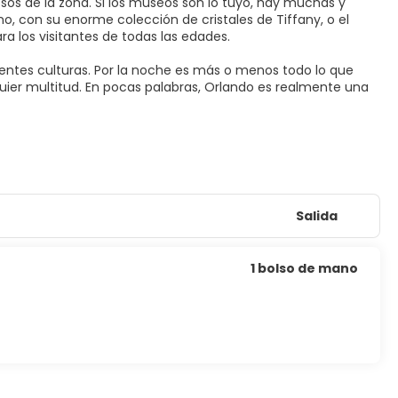
s de la zona. Si los museos son lo tuyo, hay muchas y
 con su enorme colección de cristales de Tiffany, o el
a los visitantes de todas las edades.
rentes culturas. Por la noche es más o menos todo lo que
quier multitud. En pocas palabras, Orlando es realmente una
Salida
1 bolso de mano