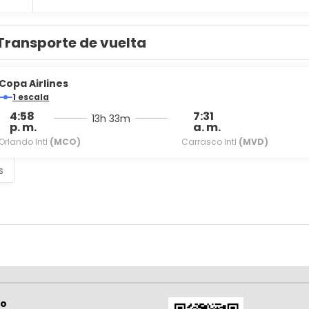
Transporte de vuelta
Copa Airlines
1 escala
4:58
7:31
13h 33m
p. m.
a. m.
Orlando Intl
(MCO)
Carrasco Intl
(MVD)
s
so