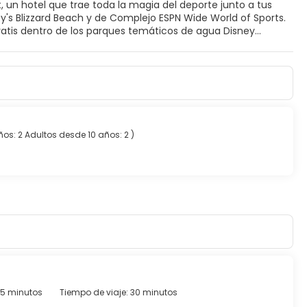
, un hotel que trae toda la magia del deporte junto a tus
ey's Blizzard Beach y de Complejo ESPN Wide World of Sports.
 tus películas Disney favoritas proyectadas al aire libre. Los
las 20h. Muévete al mejor estilo de Disney en la Minnie Van,
ts disponen de balcón, cuentan con Wi-Fi gratuito, aire
Sabores El hotel te reserva un
tu bebida favorita en el bar junto a la
l check-in/out, realizar reservas en los restaurantes, entre
tes posible para toda tu estadía, no te quedes sin ese
ños: 2
Adultos desde 10 años: 2
)
15 minutos
Tiempo de viaje: 30 minutos