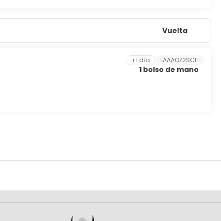
Vuelta
+1 día
LAAAOZ2SCH
1 bolso de mano