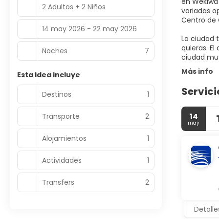
en Wekiwa 
2 Adultos + 2 Niños
variadas o
Centro de C
14 may 2026 - 22 may 2026
La ciudad 
quieras. E
Noches
7
Más info
Esta idea incluye
Servici
Destinos
1
14
Transporte
2
may
Alojamientos
1
Actividades
1
Transfers
2
Detalle