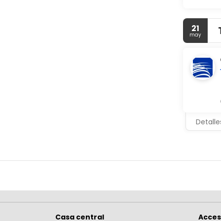
21
may
Detalle
Casa central
Acce