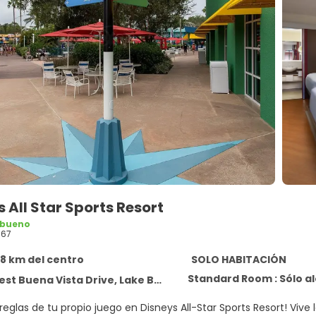
s All Star Sports Resort
 bueno
667
,8 km del centro
SOLO HABITACIÓN
Standard Room : Sólo a
Vista Drive, Lake Buena Vista, Orlando 32830, Florida United States, 32830
 reglas de tu propio juego en Disneys All-Star Sports Resort! Vi