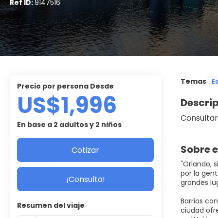
Ref ID:
9147516
Temas
E
precio por persona Desde
US$1,996
Descri
Consultar
En base a 2 adultos y 2 niños
Sobre e
Cotizar
"Orlando, s
por la gent
¡Consulta!
grandes lu
Barrios co
Resumen del viaje
ciudad ofre