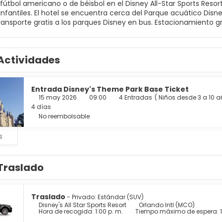
útbol americano o de béisbol en el Disney All-Star Sports Resort
infantiles. El hotel se encuentra cerca del Parque acuático Disn
ificio 7 y la Feria de Comida Intermissio, de 18h a 19h. Disfruta de
unes, miércoles, jueves y sábados en la piscina Surfboard Bay a 
Actividades
o adicional. Para soñar Las habitaciones de Disney All-Star Spor
 TV por cable. El baño cuenta con artículos de higiene personal y secador de pelo. 
e propio para que puedas comer algo, además podes disfrutar de 
comendaciones Usa la app My Disney Experience para simplificar e
Entrada Disney's Theme Park Base Ticket
ilidades Reserva tus comidas en tus restaurantes favoritos lo an
15 may 2026
09:00
4 Entradas
(
Niños desde 3 a 10 a
mágico
4 días
No reembolsable
s
Traslado
Traslado
- Privado: Estándar (SUV)
Disney's All Star Sports Resort
Orlando Intl (MCO)
Hora de recogida: 1:00 p. m.
Tiempo máximo de espera: 