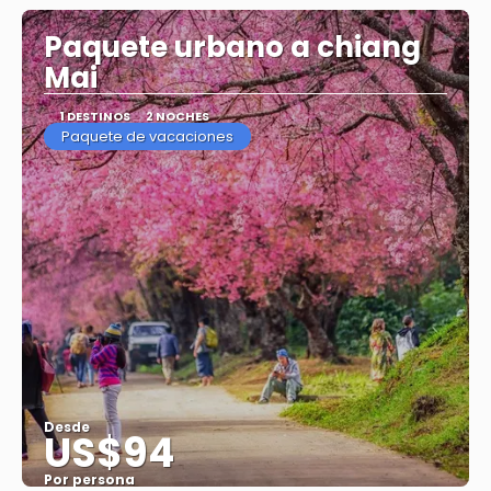
Ver
Paquete urbano a chiang
Mai
1 DESTINOS
2 NOCHES
Paquete de vacaciones
Desde
US$94
Por persona