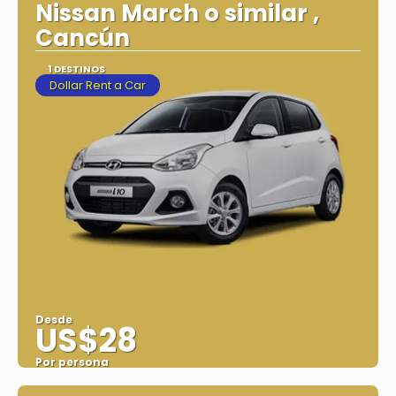
Nissan March o similar ,
Cancún
1 DESTINOS
Dollar Rent a Car
Desde
US$28
Por persona
Ver