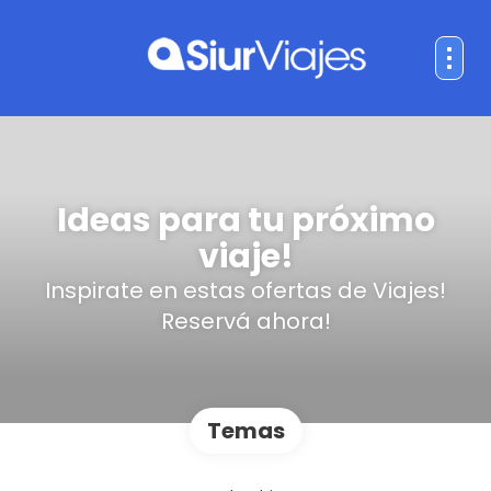
Ideas para tu próximo
viaje!
Inspirate en estas ofertas de Viajes!
Reservá ahora!
Temas