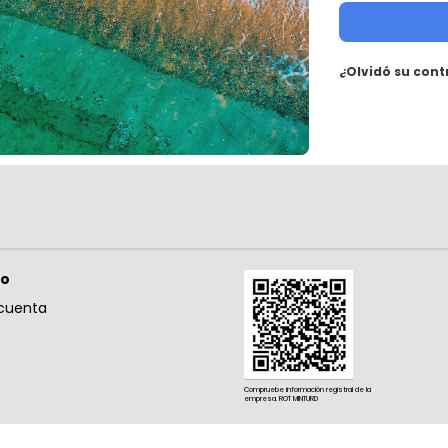
¿Olvidó su con
so
cuenta
Compruebe información registral de la
empresa. ROT MINTURD