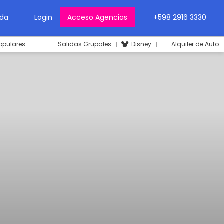
da
Login
Acceso Agencias
+598 2916 3330
opulares
Salidas Grupales
Disney
Alquiler de Auto