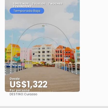
1 DESTINOS
2 VUELOS
7 NOCHES
2 TRANSFERS
Temporada Baja
Desde
US$1,322
Por persona
DESTINO:
Curazao
Ver