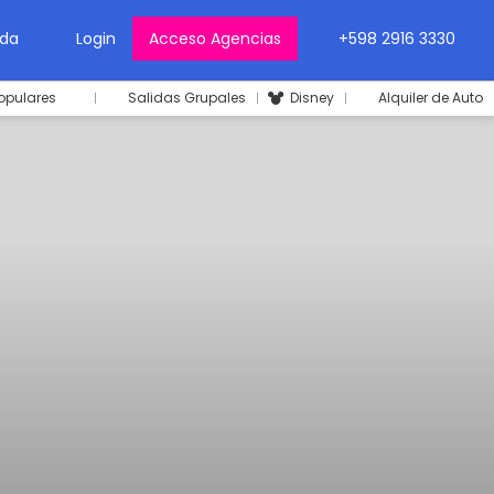
da
Login
Acceso Agencias
+598 2916 3330
opulares
Salidas Grupales
Disney
Alquiler de Auto